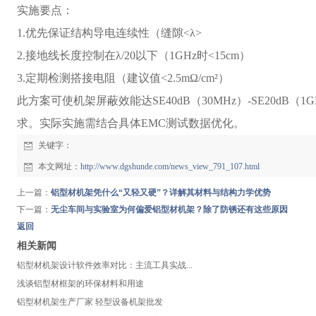
实施要点：
1.优先保证结构导电连续性（缝隙<λ>
2.接地线长度控制在λ/20以下（1GHz时<15cm）
3.定期检测搭接电阻（建议值<2.5mΩ/cm²）
此方案可使机架屏蔽效能达SE40dB（30MHz）-SE20dB（
求。实际实施需结合具体EMC测试数据优化。
关键字：
本文网址：
http://www.dgshunde.com/news_view_791_107.html
上一篇：
铝型材机架凭什么“又轻又硬”？详解其材料与结构力学优势
下一篇：
无尘车间与实验室为何偏爱铝型材机架？除了防锈还有这些原因
返回
相关新闻
铝型材机架设计软件效率对比：主流工具实战...
浅谈铝型材框架的环保材料和用途
铝型材机架生产厂家 轻型设备机架批发