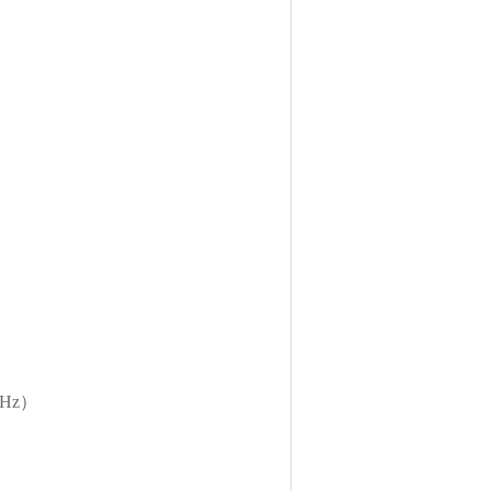
）
Hz）