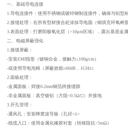
一、基础导电连接
1.导电连接件：使用不锈钢或镀锌钢制连接件，确保与铝型
2.接缝处理：在所有型材接合处涂抹导电脂（铜填充环氧树
3.表面处理：打磨阳极氧化层（>10μm区域），露出基底金
二、电磁屏蔽强化
1.接缝屏蔽：
-安装EMI指形（铍铜合金，接触力≥100g/cm）
-或使用导电泡棉（屏蔽效能≥60dB，1GHz）
2.面板处理：
-金属面板：焊接0.2mm铜箔跨接缝隙
-非金属面板：真空镀铝（方阻<0.5Ω/□）并接地
3.开孔管理：
-通风孔：安装蜂窝波导板（孔径<λ>
-线缆入口：使用金属化橡胶衬套（转移阻抗<5mΩ）