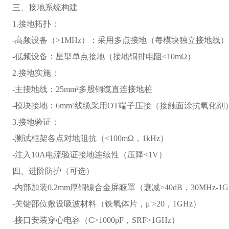
三、接地系统构建
1.接地拓扑：
-高频设备（>1MHz）：采用多点接地（每模块独立接地线）
-低频设备：星型单点接地（接地铜排电阻<10mΩ）
2.接地实施：
-主接地线：25mm²多股铜缆直连接地桩
-模块接地：6mm²线缆采用OT端子压接（接触面涂抗氧化剂
3.接地验证：
-测试框架各点对地阻抗（<100mΩ，1kHz）
-注入10A电流验证接地连续性（压降<1V）
四、进阶防护（可选）
-内部加装0.2mm厚铜镍合金屏蔽罩（衰减>40dB，30MHz-1G
-关键部位敷设吸波材料（铁氧体片，μ'>20，1GHz）
-接口安装穿心电容（C>1000pF，SRF>1GHz）