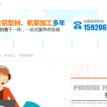
！
架加工
工业铝型材
铝型材配件
应用案例
架
钣金加工
铝型材配件