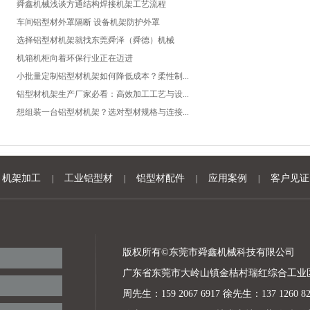
舜鑫机械浅谈方通结构焊接机架工艺流程
车间铝型材外罩隔断 设备机架防护外罩
选择铝型材机架就找东莞舜泽（舜德）机械​
机箱机柜向着环保行业正在迈进
小批量定制铝型材机架如何降低成本？柔性制...
铝型材机架生产厂家必看：高效加工工艺与设...
想组装一台铝型材机架？选对型材规格与连接...
机架加工
工业铝型材
铝型材配件
应用案例
客户见证
|
|
|
|
版权所有©东莞市舜鑫机械科技有限公司
广东省东莞市大岭山镇金桔村瑞红综合工业
周先生：159 2067 6917 徐先生：137 1260 82