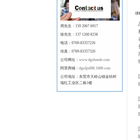
设备底座方通钣金机架 防锈...
机械设备方通钣金机架 钣金...
详
自动化大型机架焊接 牢固耐...
周先生：159 2067 6917
铝型材外罩定制 机械设备防...
徐先生：137 1260 8258
工业铝型材外罩 自动化设备...
电话：0769-83357226
工业大型机架焊接 非标大型...
传真：0769-83357326
铝合金型材机架 环保工业机...
公司网址：
www.dgshunde.com
阿里商铺：
dgsdjx888.1688.com
公司地址：东莞市大岭山镇金桔村
瑞红工业区二栋1楼