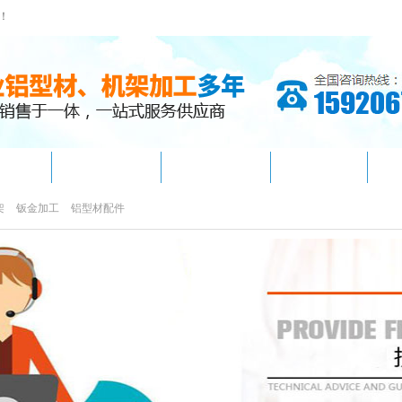
！
架加工
工业铝型材
铝型材配件
应用案例
架
钣金加工
铝型材配件