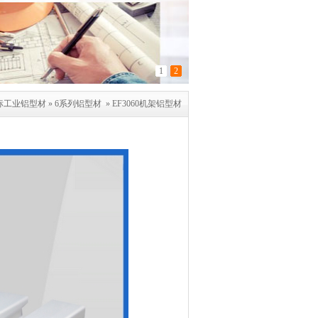
1
2
标工业铝型材
»
6系列铝型材
»
EF3060机架铝型材