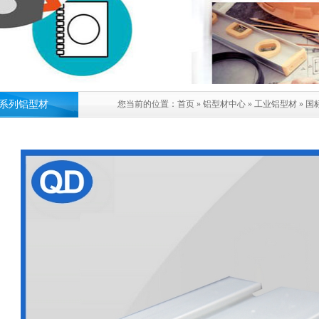
6系列铝型材
您当前的位置：
首页
»
铝型材中心
»
工业铝型材
»
国