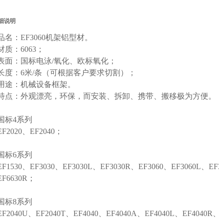
细说明
品名：
EF3060机架铝型材
。
材质：6063；
表面：国标电泳/氧化、欧标氧化；
长度：6米/条（可根据客户要求切割）；
用途：机械设备框架。
特点：外观漂亮，环保，而安装、拆卸、携带、搬移极为方便。
国标4系列
EF2020、EF2040；
国标6系列
EF1530、EF3030、EF3030L、EF3030R、EF3060、EF3060L、EF
EF6630R；
国标8系列
EF2040U、EF2040T、EF4040、EF4040A、EF4040L、EF4040R、