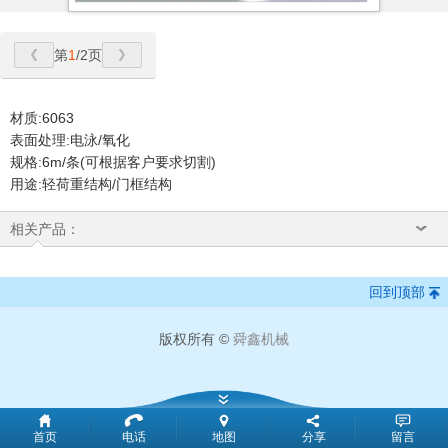
第
1
/2页
材质:6063
表面处理:电泳/氧化
规格:6m/条(可根据客户要求切割)
用途:轻荷重结构/门框结构
相关产品：
回到顶部
版权所有 ©
舜鑫机械
51La
首页
电话
地图
分享
留言